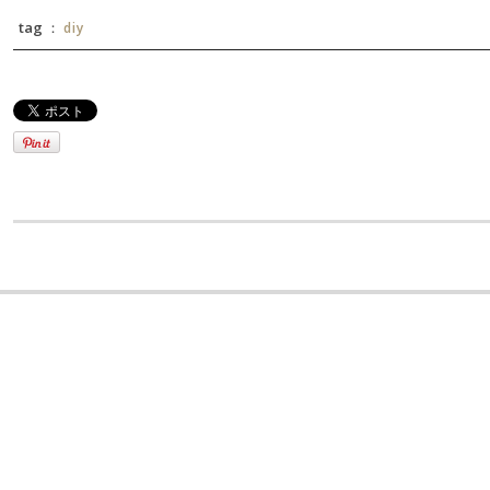
tag ：
diy