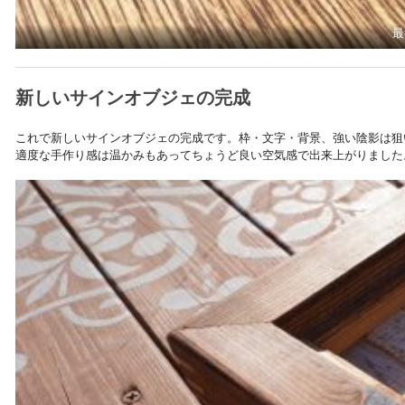
最
新しいサインオブジェの完成
これで新しいサインオブジェの完成です。枠・文字・背景、強い陰影は狙
適度な手作り感は温かみもあってちょうど良い空気感で出来上がりました