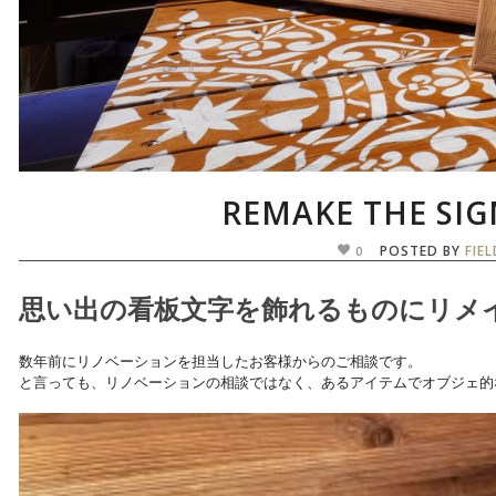
REMAKE THE SI
POSTED BY
FIE
0
思い出の看板文字を飾れるものにリメ
数年前にリノベーションを担当したお客様からのご相談です。
と言っても、リノベーションの相談ではなく、あるアイテムでオブジェ的