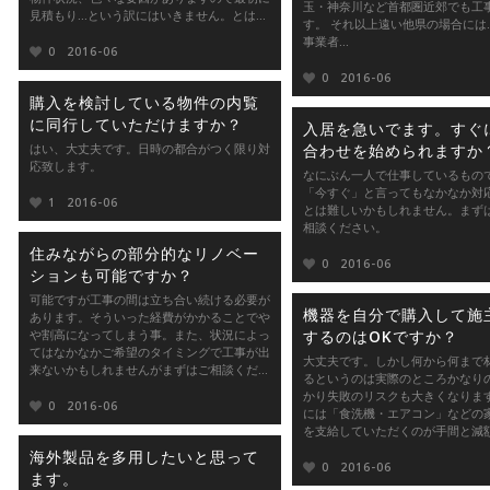
玉・神奈川など首都圏近郊でも工
見積もり...という訳にはいきません。とは...
す。 それ以上遠い他県の場合には.
事業者...
0
2016-06
0
2016-06
購入を検討している物件の内覧
に同行していただけますか？
入居を急いでます。すぐ
はい、大丈夫です。日時の都合がつく限り対
合わせを始められますか
応致します。
なにぶん一人で仕事しているもの
「今すぐ」と言ってもなかなか対
1
2016-06
とは難しいかもしれません。まず
相談ください。
住みながらの部分的なリノベー
0
2016-06
ションも可能ですか？
可能ですが工事の間は立ち合い続ける必要が
機器を自分で購入して施
あります。そういった経費がかかることでや
や割高になってしまう事。また、状況によっ
するのはOKですか？
てはなかなかご希望のタイミングで工事が出
大丈夫です。しかし何から何まで
来ないかもしれませんがまずはご相談くだ...
るというのは実際のところかなり
かり失敗のリスクも大きくなりま
0
2016-06
には「食洗機・エアコン」などの
を支給していただくのが手間と減額、
海外製品を多用したいと思って
0
2016-06
ます。