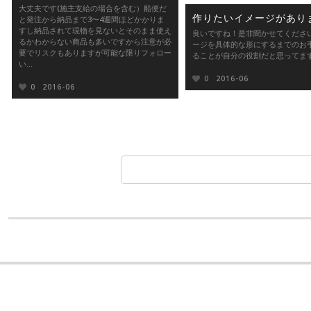
大丈夫です(施主支給の場合を含む）船便だ
作りたいイメージがあり
と発注から納品まで3〜4週間ほどかかりま
すし納品されて現物を見ないとそのまま使え
良いですね！是非聞かせてください
るかわからない商品も多いですから注意が必
ージを具体的な形にするまでのお
要でリスクもありますが可能な限りフォロー
ることが自分の役割だと思ってま
い...
0
2016-06
0
2016-06