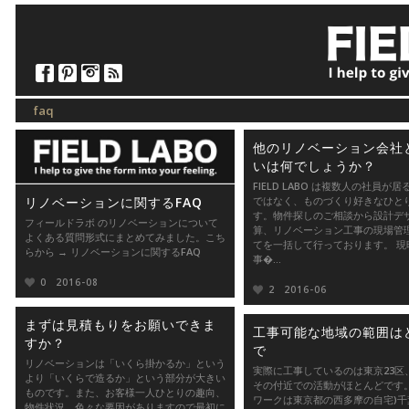
-
faq
他のリノベーション会社
いは何でしょうか？
FIELD LABO は複数人の社員が
リノベーションに関するFAQ
ではなく、ものづくり好きなひと
す。物件探しのご相談から設計デ
フィールドラボ のリノベーションについて
算、リノベーション工事の現場管
よくある質問形式にまとめてみました。こち
てを一括して行っております。 現
らから → リノベーションに関するFAQ
事�...
0
2016-08
2
2016-06
まずは見積もりをお願いできま
工事可能な地域の範囲は
すか？
で
リノベーションは「いくら掛かるか」という
実際に工事しているのは東京23区
より「いくらで造るか」という部分が大きい
その付近での活動がほとんどです。
ものです。また、お客様一人ひとりの趣向、
ワークは東京都の西多摩の自宅)千
物件状況、色々な要因がありますので最初に