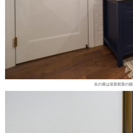
左の扉は浴室前室の脱