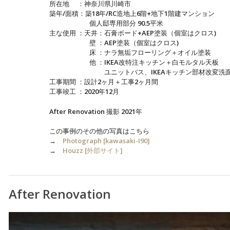
所在地 ：神奈川県川崎市
築年/面積：築18年/RC造地上6階+地下1階建マンション
個人邸専用部分 90.5平米
主な使用 ：天井：石膏ボード+AEP塗装（個室はクロス)
壁 ：AEP塗装（個室はクロス)
床 ：ナラ無垢フローリング＋オイル塗装
他 ：IKEA改特注キッチン＋白モルタル天板
ユニットバス、IKEAキッチン部材改変洗
工事期間 ：設計2ヶ月＋工事2ヶ月間
工事竣工 ：2020年12月
After Renovation 撮影 2021年
この事例のその他の写真はこちら
→
Photograph [kawasaki-I90]
→
Houzz [外部サイト]
After Renovation