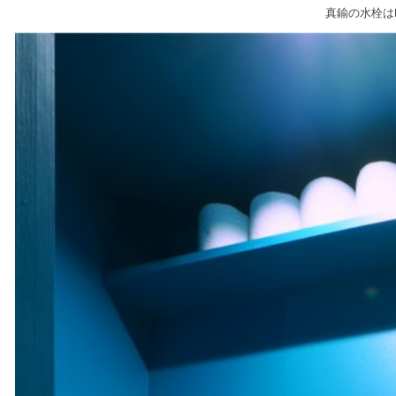
真鍮の水栓は