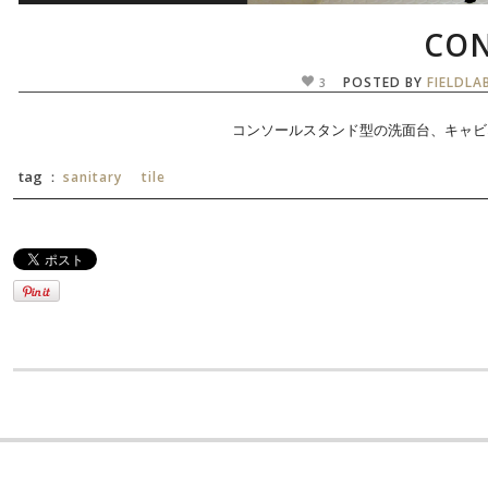
CON
POSTED BY
FIELDLA
3
コンソールスタンド型の洗面台、キャビ
tag ：
sanitary
tile