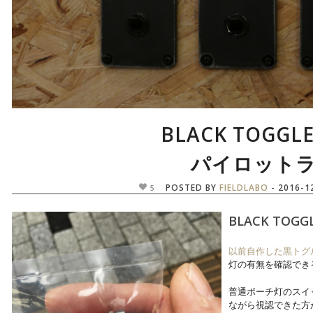
BLACK TOGGLE
パイロット
POSTED BY
FIELDLABO
- 2016-1
5
BLACK TOG
以前自作した黒トグ
灯の有無を確認でき
普通ポーチ灯のスイ
ながら視認できた方