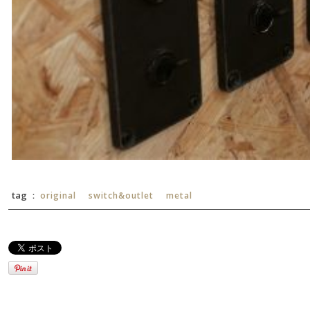
tag ：
original
switch&outlet
metal