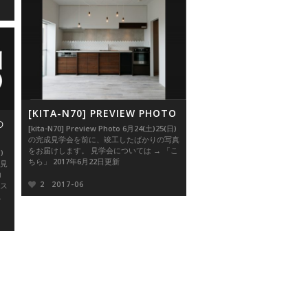
[KITA-N70] PREVIEW PHOTO
の
[kita-N70] Preview Photo 6月24(土)25(日)
の完成見学会を前に、竣工したばかりの写真
をお届けします。 見学会については → 「こ
)
ちら」 2017年6月22日更新
見
コ
2
2017-06
ス
.