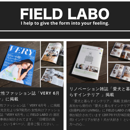
リノベーション雑誌「愛犬と
女性ファッション誌「VERY 6月
らすインテリア 」掲載
号」に掲載
「愛犬と暮らすインテリア」 掲載 主婦
性ファッション誌「 VERY 6月号 」に掲載
友社から発行の『愛犬と暮らすインテリア
文社より5/7発売の 女性向けファッショ
(別冊PLUS1 LIVING)』に FIELD LABO の
誌『VERY 6月号』に FIELD LABO の 港区
例が紹介されています (2017年11月16日発
事例が紹介されてます。 「日曜日の風
売) インテリアが好き！犬が大好き！ と
」という4ページ。是非ご覧ください。...
方への心...