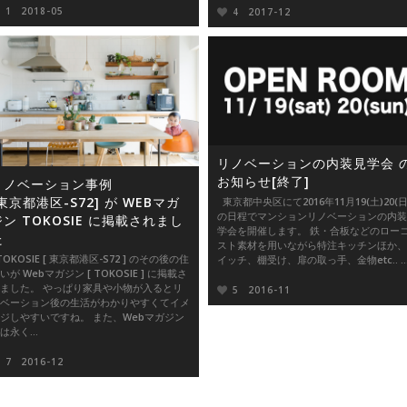
1
2018-05
4
2017-12
リノベーションの内装見学会 
お知らせ[終了]
リノベーション事例
東京都港区-S72] が WEBマガ
東京都中央区にて2016年11月19(土)20(日
の日程でマンションリノベーションの内装
ジン TOKOSIE に掲載されまし
学会を開催します。 鉄・合板などのロー
た
スト素材を用いながら特注キッチンほか、
OKOSIE [ 東京都港区-S72 ] のその後の住
イッチ、棚受け、扉の取っ手、金物etc.. ..
いが Webマガジン [ TOKOSIE ] に掲載さ
ました。 やっぱり家具や小物が入るとリ
5
2016-11
ベーション後の生活がわかりやすくてイメ
ジしやすいですね。 また、Webマガジン
は永く...
7
2016-12