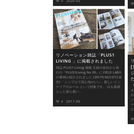
0
2020-03
リノベーション雑誌「PLUS1
LIVING 」に掲載されました
[
雑誌 PLUS1 Living 掲載 主婦の友社から発
行の『PLUS1Living No.99』に FIELD LABO
の事例が紹介されました (2017年06月07日発
売) 「シンプルで居心地がいい」新しいイン
T
テリアのルール という特集です。 白を基調
ま
とした落ち着い...
れ
ノ
4
2017-06
ー
に