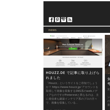
-
news
HOUZZ.DE で記事に取り上げら
れました
「Houzz」というサイトをご存知でしょう
か？ https://www.houzz.jp/ アカウントを
女
取得して画像を収集するSNS系のwebメデ
光
ィアなのですがPinterestと異なるのは、主
ン
に発信者も建築インテリア系のプロの方々
の
で、画像を収集している...
景