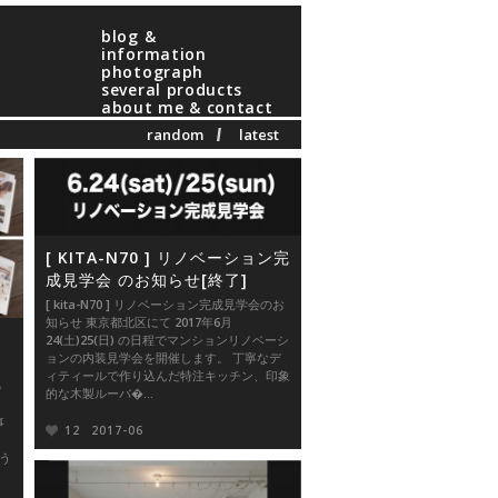
blog &
information
photograph
several products
about me & contact
random
latest
[ KITA-N70 ] リノベーション完
成見学会 のお知らせ[終了]
[ kita-N70 ] リノベーション完成見学会のお
知らせ 東京都北区にて 2017年6月
暮
24(土)25(日) の日程でマンションリノベーシ
ョンの内装見学会を開催します。 丁寧なデ
ィティールで作り込んだ特注キッチン、印象
の
的な木製ルーバ�...
事
12
2017-06
いう