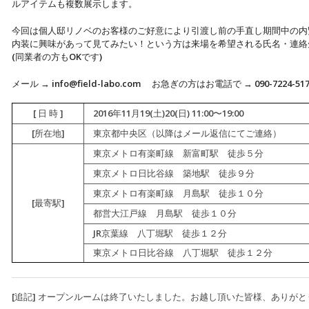
ルアイテムも複数展示します。
今回は個人邸リノベのお客様のご好意により引渡し前の手直し期間中の内
内装に興味があって見てみたい！という方は来場を希望される氏名・連絡
(同業者の方もOKです)
メール → info@field-labo.com お急ぎの方はお電話で → 090-7224-517
[ 日 時 ]
2016年11月19(土)20(日) 11:00〜19:00
[所在地]
東京都中央区（以降はメール返信にてご連絡）
東京メトロ有楽町線 新富町駅 徒歩５分
東京メトロ日比谷線 築地駅 徒歩９分
東京メトロ有楽町線 月島駅 徒歩１０分
[最寄駅]
都営大江戸線 月島駅 徒歩１０分
JR京葉線 八丁堀駅 徒歩１２分
東京メトロ日比谷線 八丁堀駅 徒歩１２分
[追記] オープンルームは終了いたしました。お越し頂いた皆様、ありが